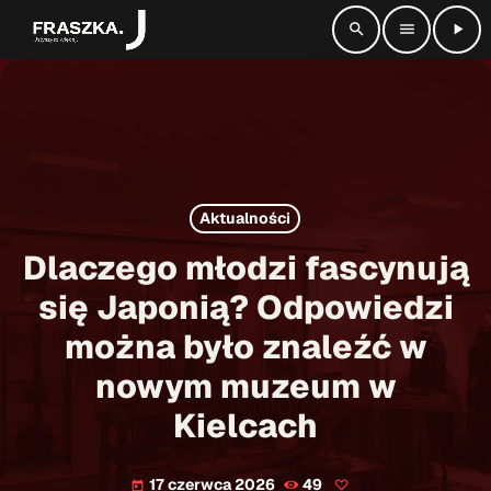
search
menu
play_arrow
close
radio_button_checked
SŁUCHAJ NA ŻYWO
Aktualności
play_arrow
Radio Fraszka
Dlaczego młodzi fascynują
się Japonią? Odpowiedzi
można było znaleźć w
Strona główna
nowym muzeum w
Informacje
keyboard_arrow_down
Kielcach
Aktualności
Kontakt
keyboard_arrow_down
17 czerwca 2026
49
today