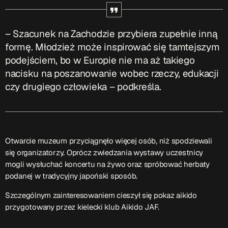
Serwis Informacyjny
– Szacunek na Zachodzie przybiera zupełnie inną
10:00 - 10:05
formę. Młodzież może inspirować się tamtejszym
podejściem, bo w Europie nie ma aż takiego
Gość Dnia
nacisku na poszanowanie wobec rzeczy, edukacji
12:00 - 12:15
czy drugiego człowieka – podkreśla.
TOP CHART
Otwarcie muzeum przyciągnęło więcej osób, niż spodziewali
się organizatorzy. Oprócz zwiedzania wystawy uczestnicy
mogli wysłuchać koncertu na żywo oraz spróbować herbaty
podanej w tradycyjny japoński sposób.
Szczególnym zainteresowaniem cieszył się pokaz aikido
przygotowany przez kielecki klub Aikido JAF.