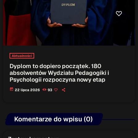
Aktualności
Dyplom to dopiero początek. 180
absolwentów Wydziału Pedagogiki i
Psychologii rozpoczyna nowy etap
today
22 lipca 2026
93
Komentarze do wpisu (0)