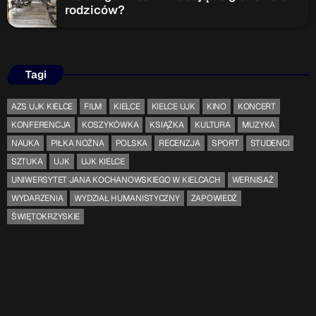
rodziców?
Tagi
AZS UJK KIELCE
FILM
KIELCE
KIELCE UJK
KINO
KONCERT
KONFERENCJA
KOSZYKÓWKA
KSIĄŻKA
KULTURA
MUZYKA
NAUKA
PIŁKA NOŻNA
POLSKA
RECENZJA
SPORT
STUDENCI
SZTUKA
UJK
UJK KIELCE
UNIWERSYTET JANA KOCHANOWSKIEGO W KIELCACH
WERNISAŻ
WYDARZENIA
WYDZIAŁ HUMANISTYCZNY
ZAPOWIEDŹ
ŚWIĘTOKRZYSKIE