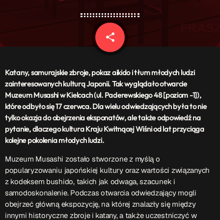
Patronat Medialny
Ramówka
O nas
keyboard_arrow_down
share
email
EKIPA
Rekrutacja Fraszka
Katany, samurajskie zbroje, pokaz aikido i tłum młodych ludzi
Podcasty
zainteresowanych kulturą Japonii. Tak wyglądało otwarcie
Muzeum Musashi w Kielcach (ul. Paderewskiego 48 [poziom -1]),
które odbyło się 17 czerwca. Dla wielu odwiedzających była to nie
tylko okazja do obejrzenia eksponatów, ale także odpowiedź na
Przydatne linki
pytanie, dlaczego kultura Kraju Kwitnącej Wiśni od lat przyciąga
kolejne pokolenia młodych ludzi.
Strona UJK
Klub WSPAK
Muzeum Musashi zostało stworzone z myślą o
Wirtualna Uczelnia
popularyzowaniu japońskiej kultury oraz wartości związanych
Biuro Karier
z kodeksem bushido, takich jak odwaga, szacunek i
Punkt Interwencji Kryzysowej
samodoskonalenie. Podczas otwarcia odwiedzający mogli
obejrzeć główną ekspozycję, na której znalazły się między
innymi historyczne zbroje i katany, a także uczestniczyć w