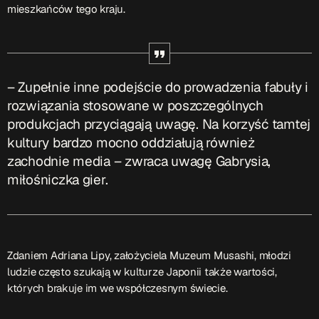
ON AIR
mieszkańców tego kraju.
– Zupełnie inne podejście do prowadzenia fabuły i
rozwiązania stosowane w poszczególnych
produkcjach przyciągają uwagę. Na korzyść tamtej
Audycja
kultury bardzo mocno oddziałują również
Serwis Informacyjny
zachodnie media – zwraca uwagę Gabrysia,
miłośniczka gier.
18:00 - 18:05
Upcoming shows
Zdaniem Adriana Lipy, założyciela Muzeum Musashi, młodzi
ludzie często szukają w kulturze Japonii także wartości,
których brakuje im we współczesnym świecie.
Gość Dnia
16:00 - 16:15