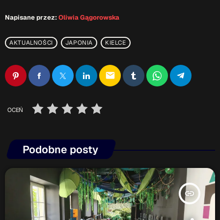
Napisane przez:
Oliwia Gągorowska
AKTUALNOŚCI
JAPONIA
KIELCE
email
OCEŃ
Podobne posty
insert_link