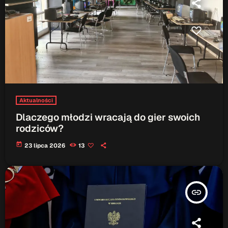
Aktualności
Dlaczego młodzi wracają do gier swoich
rodziców?
today
23 lipca 2026
13
insert_link