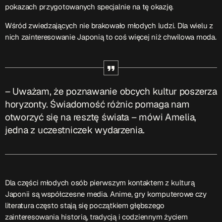
pokazach przygotowanych specjalnie na tę okazję.
Przydatne informacje
Wśród zwiedzających nie brakowało młodych ludzi. Dla wielu z
nich zainteresowanie Japonią to coś więcej niż chwilowa moda.
O nas
– jedyna w Kielcach studencka stacja radiowa.
Projekt ruszył w październiku 2015 roku z inicjatywy
kieleckich studentów
Czytaj.wiecej…
– Uważam, że poznawanie obcych kultur poszerza
horyzonty. Świadomość różnic pomaga nam
Patronat medialny Radia Fraszka
– regulamin, logotypy,
otworzyć się na resztę świata – mówi Amelia,
itp.
Czytaj więcej…
jedna z uczestniczek wydarzenia.
Wyszukaj
Dla części młodych osób pierwszym kontaktem z kulturą
search
Japonii są współczesne media. Anime, gry komputerowe czy
literatura często stają się początkiem głębszego
zainteresowania historią, tradycją i codziennym życiem