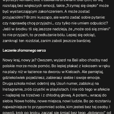
ON AIR
rozstają bez większych emocji, takie „Trzymaj się ciepło” może
być wystarczającym zakończeniem. A może zostać
przyjaciółmi? Brzmi kusząco, ale warto zadać sobie pytanie:
Upcoming shows
czy naprawdę chcę przyjaźni… czy tylko nie umiem odpuścić?
Jeśli w środku tli się jeszcze nadzieja, że „może coś się zmieni”
to nie przyjaźń, to przedłużanie bólu. Lepiej się odciąć,
zamknąć ten rozdział, zanim zaboli jeszcze bardziej.
TOP CHART
Leczenie złamanego serca
Nowy kraj, nowy ja? Owszem, wyjazd na Bali albo choćby nad
polskie morze może pomóc. Bo lepiej płakać z kokosem w ręku
na plaży niż w łazience na dworcu w Kielcach. Ale pamiętaj,
gdziekolwiek pojedziesz, zabierasz siebie i swoje emocje.
Druga szkoła mówi: odetnij się. Usuń numer, zablokuj na
Instagramie, zrób czystki w playlistach. I nie rób tego w afekcie
– najlepiej na trzeźwo i z chłodną głową. A potem… wracaj do
siebie. Nowe hobby, nowe miejsca, nowi ludzie. Bo po rozstaniu
najważniejsze to przypomnieć sobie, kim jesteś bez tej osoby. I
powoli, krok po kroku, zacząć się śmiać bez tego „dobranoc” od