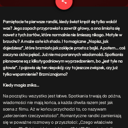
share
email
Patronat Medialny
Ramówka
O nas
keyboard_arrow_down
Pamiętacie te pierwsze randki, kiedy świat kręcił się tylko wokół
was? Jego zapach przyprawiał o zawrót głowy, a ona śmiała się
EKIPA
Rekrutacja Fraszka
nawet z tych żartów, które normalnie nie śmieszą nikogo. Motyle w
brzuchu? A może całe ich stado. I to magiczne „Napisz, jak
Podcasty
dojedziesz”, które brzmiało jak zaklęcie prosto z bajki. A potem… coś
zaczyna cicho pękać. Już nie ma porannych wiadomości. Spotkania
planowane są z kilkutygodniowym wyprzedzeniem, bo „jest tyle na
głowie”. I pojawia się ten niepokój: czy to jeszcze związek, czy już
Przydatne linki
tylko wspomnienie? Brzmi znajomo?
Strona UJK
Kiedy magia znika…
Klub WSPAK
Na początku wszystko jest łatwe. Spotkania trwają do późna,
Wirtualna Uczelnia
wiadomości nie mają końca, a każda chwila razem jest jak
Biuro Karier
scena z filmu. Aż w końcu przychodzi to, co nazywam
Punkt Interwencji Kryzysowej
„uderzeniem rzeczywistości”. Romantyczne randki zamieniają
się w poważne rozmowy o przyszłości: „Czego właściwie