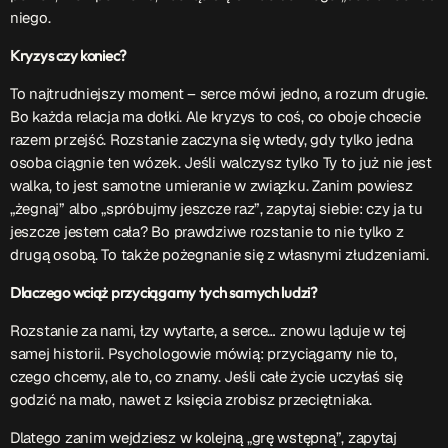
niego.
Kryzys czy koniec?
To najtrudniejszy moment – serce mówi jedno, a rozum drugie.
Bo każda relacja ma dołki. Ale kryzys to coś, co oboje chcecie
razem przejść. Rozstanie zaczyna się wtedy, gdy tylko jedna
osoba ciągnie ten wózek. Jeśli walczysz tylko Ty to już nie jest
walka, to jest samotne umieranie w związku. Zanim powiesz
„żegnaj” albo „spróbujmy jeszcze raz”, zapytaj siebie: czy ja tu
jeszcze jestem cała? Bo prawdziwe rozstanie to nie tylko z
drugą osobą. To także pożegnanie się z własnymi złudzeniami.
Dlaczego wciąż przyciągamy tych samych ludzi?
Rozstanie za nami, łzy wytarte, a serce… znowu ląduje w tej
samej historii. Psychologowie mówią: przyciągamy nie to,
czego chcemy, ale to, co znamy. Jeśli całe życie uczyłaś się
godzić na mało, nawet z księcia zrobisz przeciętniaka.
Dlatego zanim wejdziesz w kolejną „grę wstępną”, zapytaj