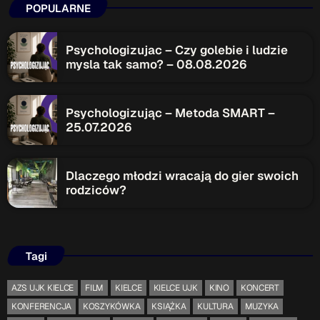
POPULARNE
Psychologizujac – Czy golebie i ludzie
mysla tak samo? – 08.08.2026
Psychologizując – Metoda SMART –
25.07.2026
Dlaczego młodzi wracają do gier swoich
rodziców?
Tagi
AZS UJK KIELCE
FILM
KIELCE
KIELCE UJK
KINO
KONCERT
KONFERENCJA
KOSZYKÓWKA
KSIĄŻKA
KULTURA
MUZYKA