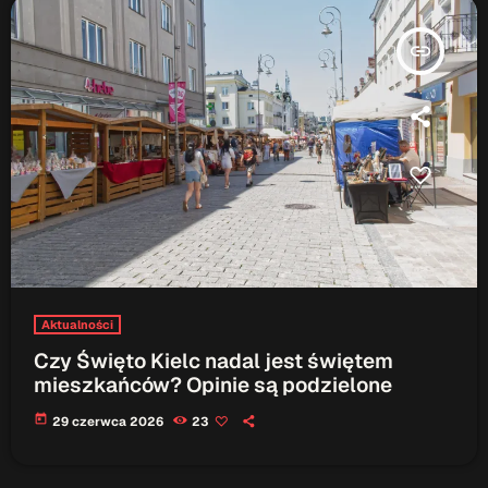
insert_link
Aktualności
Czy Święto Kielc nadal jest świętem
mieszkańców? Opinie są podzielone
today
29 czerwca 2026
23