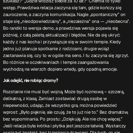
szukasz?” „Gdzie widzisz siebie za 10 lat?” Chemia to tylko
wstęp. Prawdziwa relacja zaczyna się tam, gdzie kończy się
Przydatne informacje
zauroczenie, a zaczyna komunikacja. Nagle „spontaniczny” on
staje się „nieodpowiedzialny”, a „niezależna” ona — „nieobecna”.
O nas
– jedyna w Kielcach studencka stacja radiowa.
Bo randki to wersja demo, a prawdziwa wersja pojawia się
Projekt ruszył w październiku 2015 roku z inicjatywy
później, z całą paletą aktualizacji i błędów. Nie da się ukryć:
kieleckich studentów
Czytaj.wiecej…
każdy z nas kocha i przywiązuje się w swoim tempie. Kiedy
jedno już planuje spotkanie z rodzicami, drugie wciąż
zastanawia się, czy to w ogóle ma sens. I tu zaczyna się zgrzyt.
Bo różnice w oczekiwaniach i tempie zaangażowania
Patronat medialny Radia Fraszka
– regulamin, logotypy,
wychodzą na wierzch dopiero wtedy, gdy opadną emocje.
itp.
Czytaj więcej…
Jak odejść, nie robiąc dramy?
Wyszukaj
Rozstanie nie musi być wojną. Może być rozmową – szczerą,
delikatną, z klasą. Zamiast zostawiać drugą osobę w
niepewności, udając, że wszystko gra, można powiedzieć
wprost: „Było pięknie, ale czuję, że to już nie to.” Bez dramatów,
search
bez wypominania. Po prostu: „Dziękuję. Ale nie chcę więcej.”
Jeśli relacja była krótka i płytka jest jeszcze łatwiej. Wystarczy
wyciszyć kontakt, bez trzaskania drzwiami. Dla tych, co się