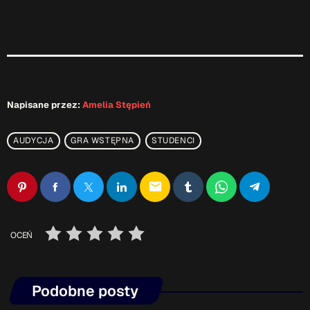
Napisane przez:
Amelia Stępień
AUDYCJA
GRA WSTĘPNA
STUDENCI
email
OCEŃ
Podobne posty