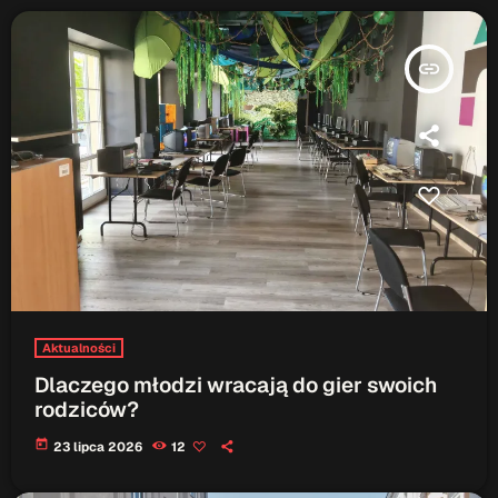
insert_link
Aktualności
Dlaczego młodzi wracają do gier swoich
rodziców?
today
23 lipca 2026
12