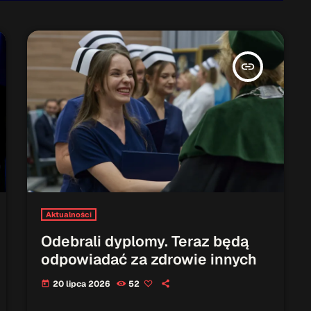
insert_link
Aktualności
Odebrali dyplomy. Teraz będą
odpowiadać za zdrowie innych
20 lipca 2026
52
today