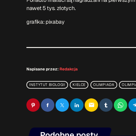
nawet 5 tys. złotych.
grafika: pixabay
Napisane przez:
Redakcja
INSTYTUT BIOLOGII
KIELCE
OLIMPIADA
OLIMPI
email
Podobne posty