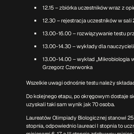
12.15 – zbiórka uczestników wraz z opi
12.30 – rejestracja uczestników w sali 2
13.00-16.00 – rozwiązywanie testu pr
13.00-14.30 – wykłady dla nauczycieli 
13.00-14.00 – wykład „Mikrobiologia 
Grzegorz Czerwonka
Wszelkie uwagi odnośnie testu należy składać
Do kolejnego etapu, po okręgowym dostaje się
uzyskali taki sam wynik jak 70 osoba.
Laureatów Olimpiady Biologicznej stanowi 25
stopnia, odpowiednio laureaci I stopnia to ucz
miejscami 6-17, a III stopnia zdobywcy miejsc