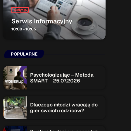
Audycja
ON AIR
Serwis Informacyjny
10:00 - 10:05
POPULARNE
Audycja
Serwis Informacyjny
Psychologizując – Metoda
10:00 - 10:05
SMART – 25.07.2026
Upcoming shows
Dlaczego młodzi wracają do
gier swoich rodziców?
Serwis Informacyjny
14:00 - 14:05