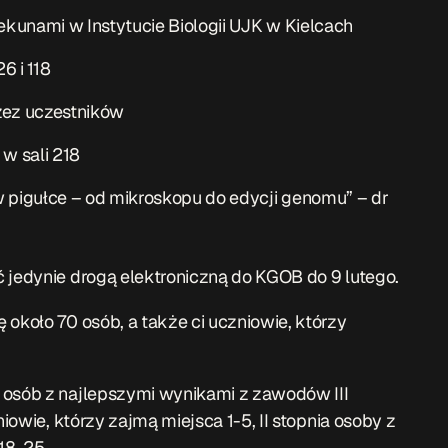
ekunami w Instytucie Biologii UJK w Kielcach
6 i 118
zez uczestników
w sali 218
w pigułce – od mikroskopu do edycji genomu” – dr
 jedynie drogą elektroniczną do KGOB do 9 lutego.
 około 70 osób, a także ci uczniowie, którzy
 osób z najlepszymi wynikami z zawodów III
niowie, którzy zajmą miejsca 1-5, II stopnia osoby z
 18-25.