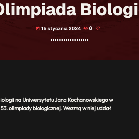
Olimpiada Biolog
15 stycznia 2024
8
today
Biologii na Uniwersytetu Jana Kochanowskiego w
53. olimpiady biologicznej. Wezmą w niej udział