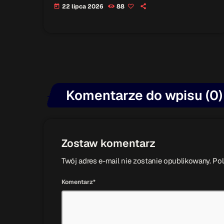
22 lipca 2026
88
today
Komentarze do wpisu (0)
Zostaw komentarz
Twój adres e-mail nie zostanie opublikowany. P
Komentarz*