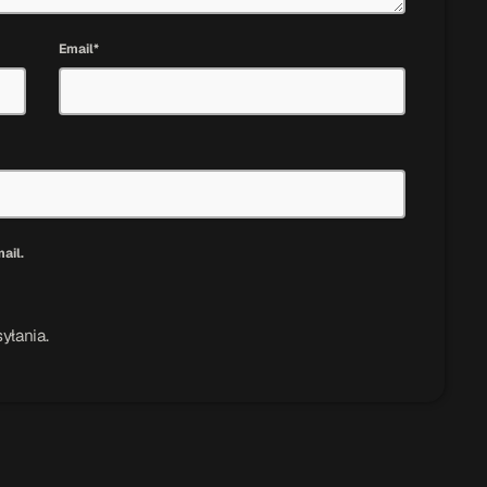
Email*
ail.
yłania.