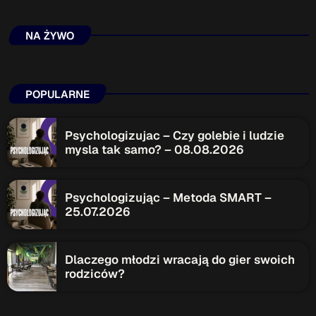
Przydatne informacje
NA ŻYWO
O nas
– jedyna w Kielcach studencka stacja radiowa.
Projekt ruszył w październiku 2015 roku z inicjatywy
POPULARNE
kieleckich studentów
Czytaj.wiecej…
Psychologizujac – Czy golebie i ludzie
mysla tak samo? – 08.08.2026
Patronat medialny Radia Fraszka
– regulamin, logotypy,
itp.
Czytaj więcej…
Psychologizując – Metoda SMART –
25.07.2026
Wyszukaj
Dlaczego młodzi wracają do gier swoich
search
rodziców?