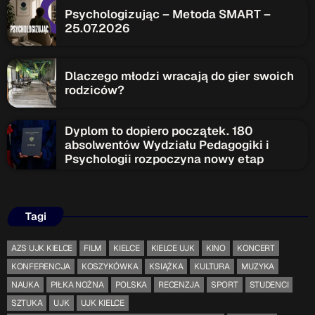
ON AIR
Psychologizując – Metoda SMART –
25.07.2026
Dlaczego młodzi wracają do gier swoich
rodziców?
Dyplom to dopiero początek. 180
Audycja
absolwentów Wydziału Pedagogiki i
Serwis Informacyjny
Psychologii rozpoczyna nowy etap
18:00 - 18:05
Tagi
AZS UJK KIELCE
FILM
KIELCE
KIELCE UJK
KINO
KONCERT
Upcoming shows
KONFERENCJA
KOSZYKÓWKA
KSIĄŻKA
KULTURA
MUZYKA
Serwis Informacyjny
NAUKA
PIŁKA NOŻNA
POLSKA
RECENZJA
SPORT
STUDENCI
19:00 - 19:05
SZTUKA
UJK
UJK KIELCE