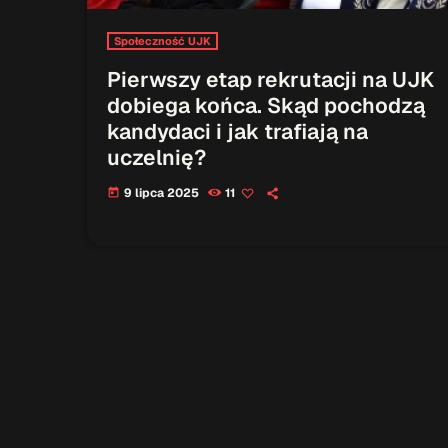
Społeczność UJK
Pierwszy etap rekrutacji na UJK
dobiega końca. Skąd pochodzą
kandydaci i jak trafiają na
uczelnię?
9 lipca 2025
11
today