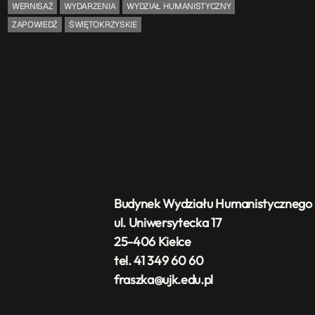
WERNISAŻ
WYDARZENIA
WYDZIAŁ HUMANISTYCZNY
ZAPOWIEDŹ
ŚWIĘTOKRZYSKIE
TOP CHART
Budynek Wydziału Humanistycznego
ul. Uniwersytecka 17
25-406 Kielce
tel. 41 349 60 60
fraszka@ujk.edu.pl