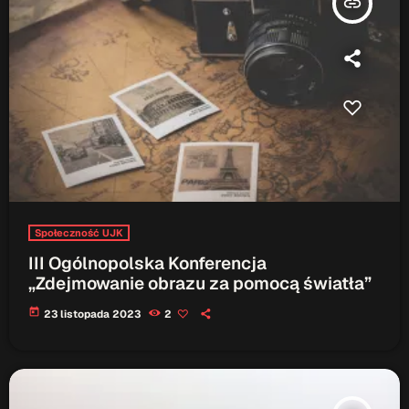
insert_link
ON AIR
Upcoming shows
TOP CHART
Społeczność UJK
III Ogólnopolska Konferencja
„Zdejmowanie obrazu za pomocą światła”
today
23 listopada 2023
2