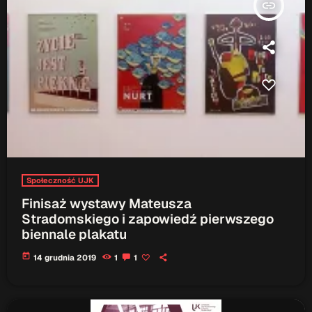
insert_link
Społeczność UJK
Finisaż wystawy Mateusza
Stradomskiego i zapowiedź pierwszego
biennale plakatu
today
14 grudnia 2019
1
1