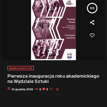
insert_link
Społeczność UJK
Pierwsza inauguracja roku akademickiego
na Wydziale Sztuki
today
14 grudnia 2019
3
2