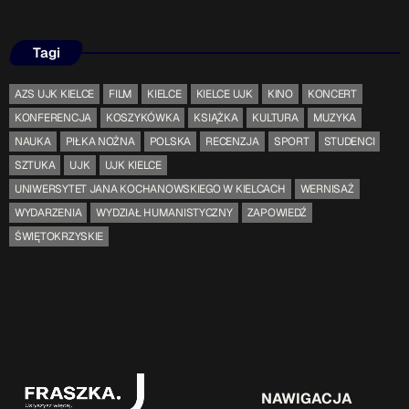
Tagi
AZS UJK KIELCE
FILM
KIELCE
KIELCE UJK
KINO
KONCERT
KONFERENCJA
KOSZYKÓWKA
KSIĄŻKA
KULTURA
MUZYKA
NAUKA
PIŁKA NOŻNA
POLSKA
RECENZJA
SPORT
STUDENCI
SZTUKA
UJK
UJK KIELCE
UNIWERSYTET JANA KOCHANOWSKIEGO W KIELCACH
WERNISAŻ
WYDARZENIA
WYDZIAŁ HUMANISTYCZNY
ZAPOWIEDŹ
ŚWIĘTOKRZYSKIE
NAWIGACJA