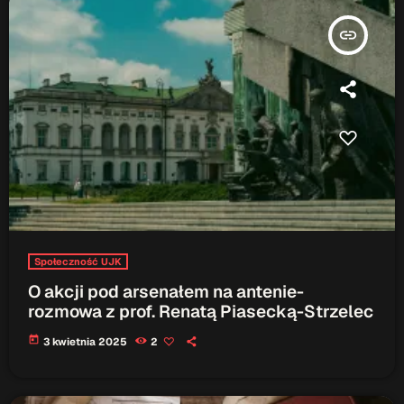
insert_link
Społeczność UJK
O akcji pod arsenałem na antenie-
rozmowa z prof. Renatą Piasecką-Strzelec
today
3 kwietnia 2025
2