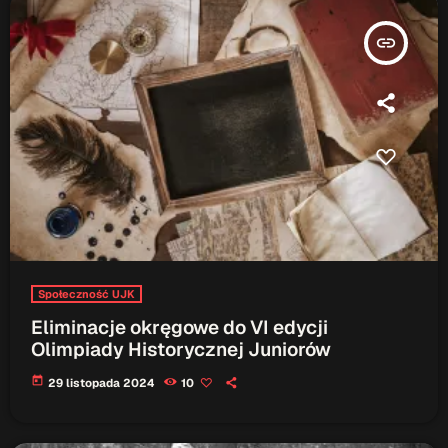
insert_link
Społeczność UJK
Eliminacje okręgowe do VI edycji
Olimpiady Historycznej Juniorów
today
29 listopada 2024
10