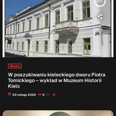
insert_link
ON AIR
Audycja
Serwis Informacyjny
14:00 - 14:05
Miasto
W poszukiwaniu kieleckiego dworu Piotra
Tomickiego – wykład w Muzeum Historii
Kielc
Upcoming shows
today
20 lutego 2026
9
Serwis Informacyjny
18:00 - 18:05