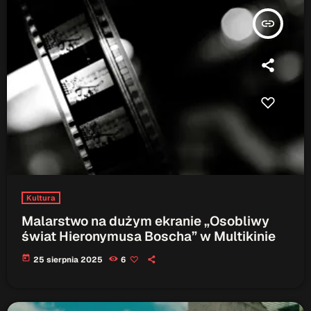
insert_link
Kultura
Malarstwo na dużym ekranie „Osobliwy
świat Hieronymusa Boscha” w Multikinie
today
25 sierpnia 2025
6