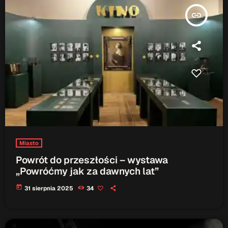
insert_link
Serwis Informacyjny
19:00 - 19:05
Serwis Informacyjny
10:00 - 10:05
TOP CHART
Miasto
Powrót do przeszłości – wystawa
„Powróćmy jak za dawnych lat”
today
31 sierpnia 2025
34