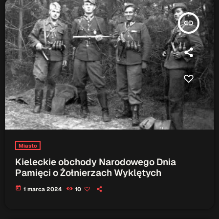
insert_link
Miasto
Kieleckie obchody Narodowego Dnia
Pamięci o Żołnierzach Wyklętych
today
1 marca 2024
10