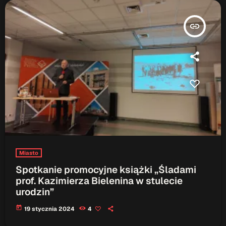
insert_link
Miasto
Spotkanie promocyjne książki „Śladami
prof. Kazimierza Bielenina w stulecie
urodzin”
today
19 stycznia 2024
4