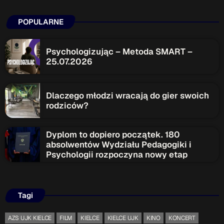
POPULARNE
Psychologizując – Metoda SMART –
25.07.2026
Dlaczego młodzi wracają do gier swoich
rodziców?
Dyplom to dopiero początek. 180
absolwentów Wydziału Pedagogiki i
Psychologii rozpoczyna nowy etap
Tagi
AZS UJK KIELCE
FILM
KIELCE
KIELCE UJK
KINO
KONCERT