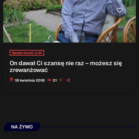
ON AIR
Upcoming shows
Społeczność UJK
TOP CHART
On dawał Ci szansę nie raz – możesz się
zrewanżować
today
18 kwietnia 2018
21
NA ŻYWO