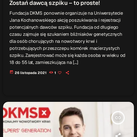
Zostań dawcą szpiku – to proste!
Patronat Medialny
Ramówka
Fundacja DKMS ponownie organizuje na Uniwersytecie
O nas
keyboard_arrow_down
Jana Kochanowskiego akcję poszukiwania i rejestracji
potencjalnych dawców szpiku. Fundacja od długiego
EKIPA
czasu zajmuje się szukaniem bliźniaków genetycznych
Rekrutacja Fraszka
dla osób chorujących na nowotwory krwi i
potrzebujących przeszczepu komórek macierzystych
Podcasty
szpiku. Zarejestrować może się każda osoba w wieku od
18 do 55 lat, zamieszkująca na […]
today
26 listopada 2021
1
Przydatne linki
Strona UJK
Klub WSPAK
Wirtualna Uczelnia
Biuro Karier
insert_link
Punkt Interwencji Kryzysowej