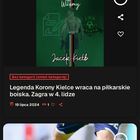
Patronat Medialny
Ramówka
O nas
keyboard_arrow_down
EKIPA
Rekrutacja Fraszka
Podcasty
Bez kategorii (zmień kategorię)
Przydatne linki
Legenda Korony Kielce wraca na piłkarskie
Strona UJK
boiska. Zagra w 4. lidze
Klub WSPAK
today
19 lipca 2024
1
Wirtualna Uczelnia
Biuro Karier
Punkt Interwencji Kryzysowej
insert_link